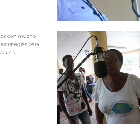
amos con mucho
strategias para
va una