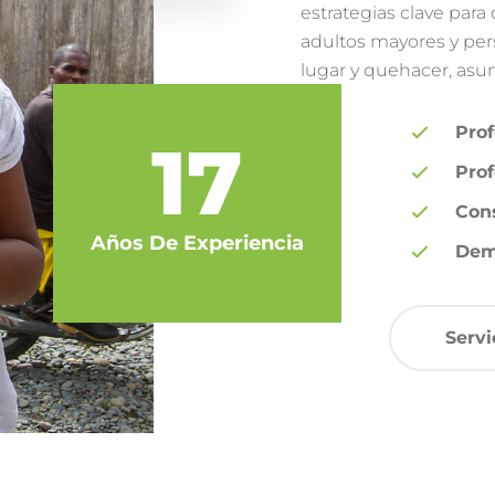
estrategias clave para
adultos mayores y per
lugar y quehacer, asu
Pro
17
Prof
Cons
Años De Experiencia
Demo
Servi