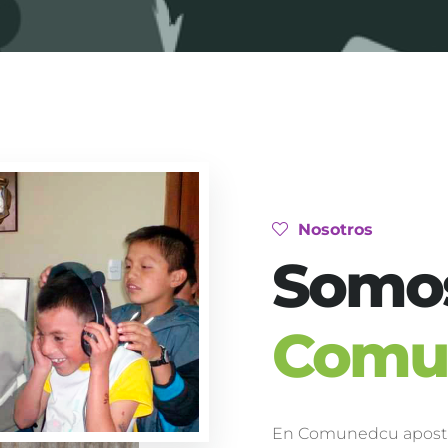
Nosotros
Somo
Comu
En Comunedcu aposta