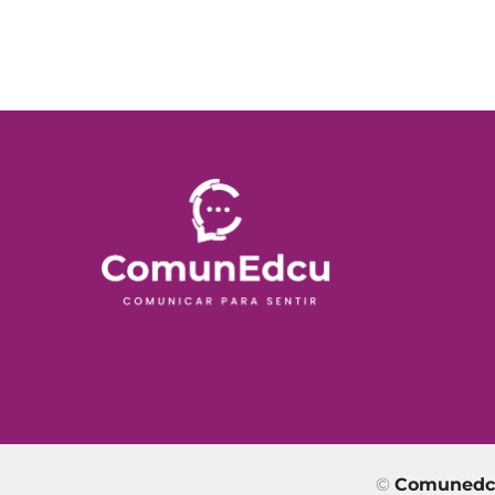
©
Comuned