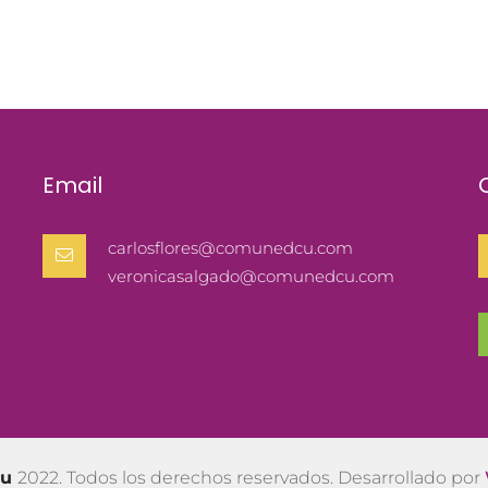
Email
carlosflores@comunedcu.com
veronicasalgado@comunedcu.com
cu
2022. Todos los derechos reservados. Desarrollado por